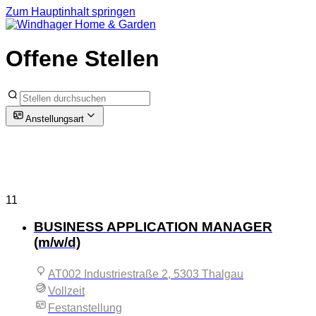
Zum Hauptinhalt springen
Offene Stellen
Anstellungsart
AT002 Industriestraße 2, 5303
Thalgau
- 11 Positionen
11
BUSINESS APPLICATION MANAGER
(m/w/d)
AT002 Industriestraße 2, 5303 Thalgau
Vollzeit
Festanstellung