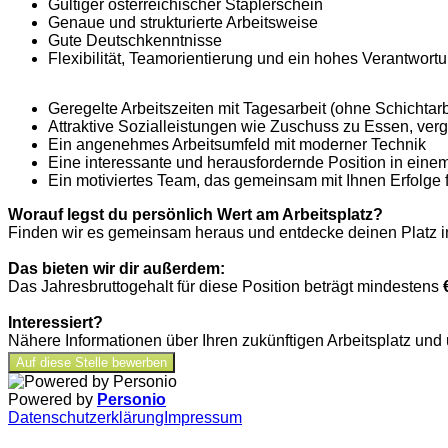
Gültiger österreichischer Staplerschein
Genaue und strukturierte Arbeitsweise
Gute Deutschkenntnisse
Flexibilität, Teamorientierung und ein hohes Verantwor
Geregelte Arbeitszeiten mit Tagesarbeit (ohne Schichtarb
Attraktive Sozialleistungen wie Zuschuss zu Essen, verg
Ein angenehmes Arbeitsumfeld mit moderner Technik
Eine interessante und herausfordernde Position in eine
Ein motiviertes Team, das gemeinsam mit Ihnen Erfolge 
Worauf legst du persönlich Wert am Arbeitsplatz?
Finden wir es gemeinsam heraus und entdecke deinen Platz
Das bieten wir dir außerdem:
Das Jahresbruttogehalt für diese Position beträgt mindestens
Interessiert?
Nähere Informationen über Ihren zukünftigen Arbeitsplatz und 
Auf diese Stelle bewerben
Powered by
Personio
Datenschutzerklärung
Impressum